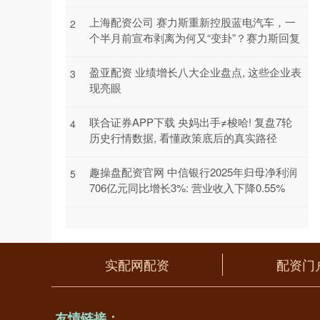
上海配资公司 赛力斯重新控股蓝电汽车，一
2
个半月前宣布剥离为何又“变卦”？赛力斯回复
盈亚配资 业绩增长八大企业盘点, 这些企业表
3
现亮眼
联合证券APP下载 央妈出手≠梭哈! 复盘7轮
4
历史行情数据, 看懂政策底后的真实路径
趣操盘配资官网 中信银行2025年归母净利润
5
706亿元同比增长3%: 营业收入下降0.55%
实配网配资
配资门
友情链接：