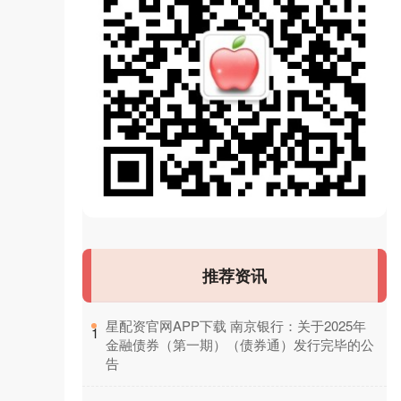
推荐资讯
​星配资官网APP下载 南京银行：关于2025年
1
金融债券（第一期）（债券通）发行完毕的公
告