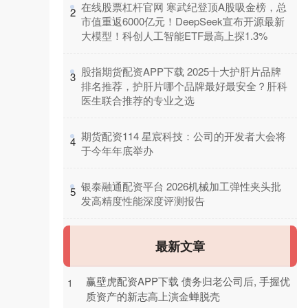
​在线股票杠杆官网 寒武纪登顶A股吸金榜，总
2
市值重返6000亿元！DeepSeek宣布开源最新
大模型！科创人工智能ETF最高上探1.3%
​股指期货配资APP下载 2025十大护肝片品牌
3
排名推荐，护肝片哪个品牌最好最安全？肝科
医生联合推荐的专业之选
​期货配资114 星宸科技：公司的开发者大会将
4
于今年年底举办
​银泰融通配资平台 2026机械加工弹性夹头批
5
发高精度性能深度评测报告
最新文章
赢壁虎配资APP下载 债务归老公司后, 手握优
1
质资产的新志高上演金蝉脱壳