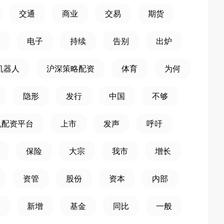
交通
商业
交易
期货
电子
持续
告别
出炉
机器人
沪深策略配资
体育
为何
隐形
发行
中国
不够
凯配资平台
上市
发声
呼吁
保险
大宗
我市
增长
资管
股份
资本
内部
新增
基金
同比
一般