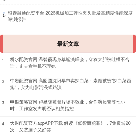
​银泰融通配资平台 2026机械加工弹性夹头批发高精度性能深度
5
评测报告
最新文章
桥水配资官网 温碧霞现身草蜢演唱会，穿衣大胆被吐槽不合
1
适，丈夫看手机不理她
中岩配资官网 高圆圆沈阳早市卖辣白菜：素颜被赞“辣白菜西
2
施”，实为电影沉浸式路演
申银策略官网 卢昱晓被曝片场不敬业，合作演员苦等七小
3
时，工作室发声明否认相关指控
大财配资官方appAPP下载 解读《低智商犯罪》，7集反转20
4
次，又费脑子又好笑