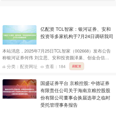
亿配资 TCL智家：银河证券、安和
投资等多家机构于7月24日调研我司
本站消息，2025年7月25日TCL智家（002668）发布公告
称银河证券何伟 刘立思、安和投资颜泽巢、创金合信罗
水星、易方达基金张海玥、中汇人寿高婧、中信证券....
分类：
配资网址
查看：
184
易配资
国盛证券平台 京粮控股: 中德证券
有限责任公司关于海南京粮控股股
份有限公司董事会换届选举之临时
受托管理事务报告