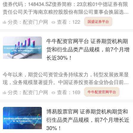
债券代码：148434.SZ债券简称：23京粮01中德证券有限
责任公司关于海南京粮控股股份有限公司董事会换届选举
之临时受托管理事务报告债券受托管理人（北京市朝阳....
分类：
配资门户网
查看：
122
国盛证券平台
牛牛配资官网平台 证券期货机构期
货和衍生品类产品规模，前7个月增
长近30%！
今年以来，期货公司资管业务持续发力，转型发展效果显
现，业务规模显著提升。中国证券投资基金业协会日前发
布的数据显示，截至2025年7月底，期货公司及其资管子
分类：
配资门户网
查看：
169
牛牛配资官网平台
公司私....
博易股票官网 证券期货机构期货和
衍生品类产品规模，前7个月增长近
30%！