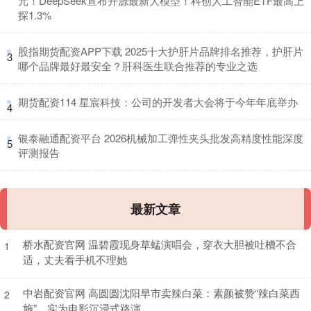
元！DeepSeek宣布开源最新大模型！科创人工智能ETF最高上
探1.3%
​股指期货配资APP下载 2025十大护肝片品牌排名推荐，护肝片
3
哪个品牌最好最安全？肝科医生联合推荐的专业之选
​期货配资114 星宸科技：公司的开发者大会将于今年年底举办
4
​银泰融通配资平台 2026机械加工弹性夹头批发高精度性能深度
5
评测报告
最新文章
桥水配资官网 温碧霞现身草蜢演唱会，穿衣大胆被吐槽不合
1
适，丈夫看手机不理她
中岩配资官网 高圆圆沈阳早市卖辣白菜：素颜被赞“辣白菜西
2
施”，实为电影沉浸式路演