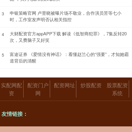
申银策略官网 卢昱晓被曝片场不敬业，合作演员苦等七小
3
时，工作室发声明否认相关指控
大财配资官方appAPP下载 解读《低智商犯罪》，7集反转20
4
次，又费脑子又好笑
富途证券 《爱情没有神话》：看懂赵兰心的“强要”，才知她霸
5
道背后的清醒
实配网配
配资门户
配资网址
炒股配资
股票配资
资
网
系统
友情链接：