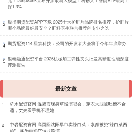
元！DeepSeek宣布开源最新大模型！科创人工智能ETF最高上
探1.3%
​股指期货配资APP下载 2025十大护肝片品牌排名推荐，护肝片
3
哪个品牌最好最安全？肝科医生联合推荐的专业之选
​期货配资114 星宸科技：公司的开发者大会将于今年年底举办
4
​银泰融通配资平台 2026机械加工弹性夹头批发高精度性能深度
5
评测报告
最新文章
桥水配资官网 温碧霞现身草蜢演唱会，穿衣大胆被吐槽不合
1
适，丈夫看手机不理她
中岩配资官网 高圆圆沈阳早市卖辣白菜：素颜被赞“辣白菜西
2
施”，实为电影沉浸式路演