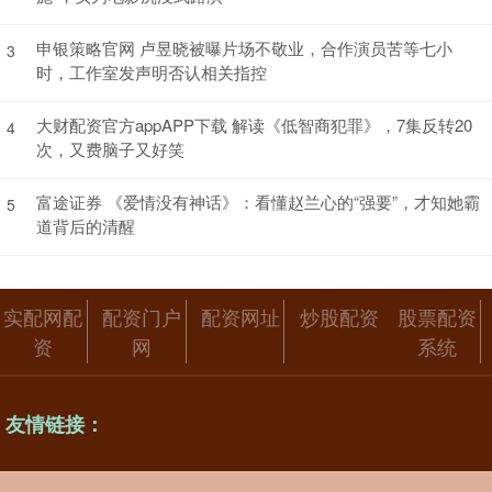
申银策略官网 卢昱晓被曝片场不敬业，合作演员苦等七小
3
时，工作室发声明否认相关指控
大财配资官方appAPP下载 解读《低智商犯罪》，7集反转20
4
次，又费脑子又好笑
富途证券 《爱情没有神话》：看懂赵兰心的“强要”，才知她霸
5
道背后的清醒
实配网配
配资门户
配资网址
炒股配资
股票配资
资
网
系统
友情链接：