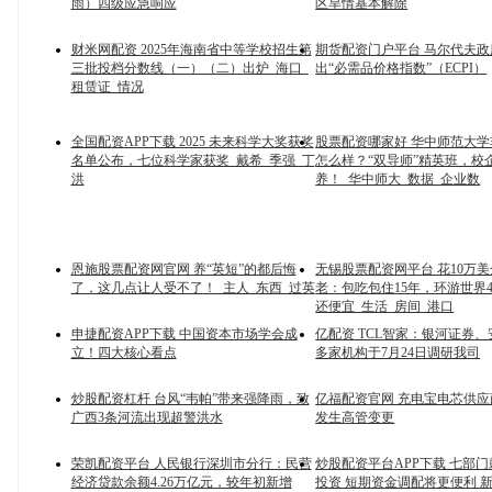
雨）四级应急响应
区旱情基本解除
财米网配资 2025年海南省中等学校招生第
期货配资门户平台 马尔代夫政
三批投档分数线（一）（二）出炉_海口_
出“必需品价格指数”（ECPI）
租赁证_情况
全国配资APP下载 2025 未来科学大奖获奖
股票配资哪家好 华中师范大
名单公布，七位科学家获奖_戴希_季强_丁
怎么样？“双导师”精英班，校
洪
养！_华中师大_数据_企业数
恩施股票配资网官网 养“英短”的都后悔
无锡股票配资网平台 花10万
了，这几点让人受不了！_主人_东西_过英
老：包吃包住15年，环游世界
还便宜_生活_房间_港口
申捷配资APP下载 中国资本市场学会成
亿配资 TCL智家：银河证券
立！四大核心看点
多家机构于7月24日调研我司
炒股配资杠杆 台风“韦帕”带来强降雨，致
亿福配资官网 充电宝电芯供
广西3条河流出现超警洪水
发生高管变更
荣凯配资平台 人民银行深圳市分行：民营
炒股配资平台APP下载 七部
经济贷款余额4.26万亿元，较年初新增
投资 短期资金调配将更便利 