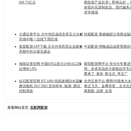
849.75亿元
商投资产业目录》即将出炉，
多投向先进制造业、现代服务
术等领域
大通证券平台 大中华区成优衣库五大分类
炒股配资 黄杨钿甜父亲商业版
市场中唯一业绩下滑区域
星星配资APP下载 王兴兴等民营企业家将
中岩配资 明晚成品油零售限价
亮相中外记者见面会
海陆证券官网 中国6月以美元计价出口同
期货配资网平台 华为今年要进
比增长5.8%
用：余承东说的大家能边开车
要来了_真有_靳玉志_李文广
钻石配资官网 HT-1084 挡风玻璃刮水器耐
永华证券平台 腾势N9请来大
磨试验机 ISO 5685 宣传样本_检测_测试_
拿过飞天、金鹰等奖，丈夫也
控制系统
蒋勤勤_品牌_全系
查看网站首页:
实配网配资