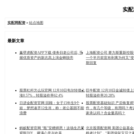
实配网
实配网配资
»
站点地图
最新文章
赢壁虎配资APP下载 债务归老公司后, 手
上海配资公司 赛力斯重新控
握优质资产的新志高上演金蝉脱壳
一个半月前宣布剥离为何又“变
斯回复
股票杠杆怎么玩官网 12月10日韦尔转债上
巨牛配资 12月10日金诚转债上涨
涨0.57%，转股溢价率62.4%
转股溢价率20.28%
日进金配资官网 回顾：女子15年生9个
股票配资基础知识 产后恢复
娃，梦想凑齐12生肖，称：老公基因不能
件，有几个等级，有用吗？考
浪费
家承认吗？含金量高吗？
蚂蚁配资官网 “瓶”安赠师恩！这场生态景
北京股票配资网 美团公益基金
观瓶DIY，藏满心意与欢喜
根者计划”，“美团袋鼠宝贝之