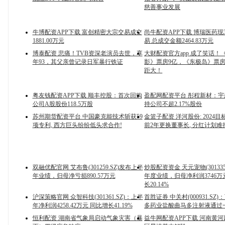
慈善事业发展
牛博配资APP下载 富创精密大宗交易成交
尚牛配资APP下载 博瑞医药现
1881.00万元
易 总成交金额2464.83万元
博泰配资 悲痛！TVB资深老演员去世，享
大财配资官方app 成了笑话！
年93，其父亲曾记录日军暴行铁证
影》票房9亿，《东极岛》票房3
距大！
粤友钱配资APP下载 顺丰控股：首次回购
盈配网配资平台 彤程新材：
公司A股股份118.5万股
持公司不超2.17%股份
苏州期货配资平台 中国豪克能技术斩获59
金篮子配资 洋河股份: 2024目
项专利, 西方巨头纷纷低头求合作!
前2年更换董事长, 分红计划难
双融优配官网 艾布鲁(301259.SZ)发布上半
炒股配资资金 天元宠物(301335
年业绩，归母净亏损890.57万元
年度业绩，归母净利润3746
长20.14%
沪深策略官网 众智科技(301361.SZ)：上半
首胜证券 中关村(000931.SZ
年净利润4258.42万元 同比增长41.19%
多药业盐酸曲马多注射液通过
恒利配资 湖南省气象局启动气象灾害（暴
益牛网配资APP下载 河南黄