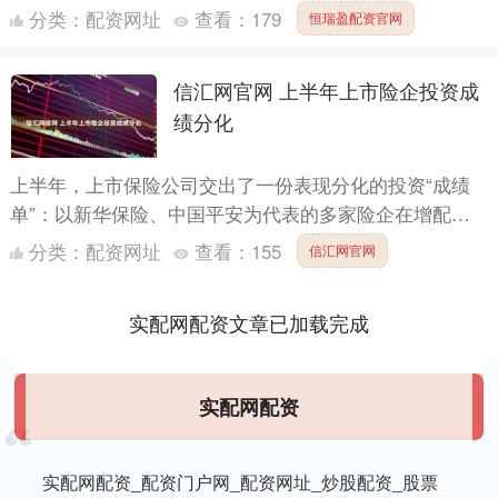
益尤其是高股息股票后，交出“亮眼”答卷；也有险企因偏
分类：
配资网址
查看：
179
恒瑞盈配资官网
重固收和....
信汇网官网 上半年上市险企投资成
绩分化
上半年，上市保险公司交出了一份表现分化的投资“成绩
单”：以新华保险、中国平安为代表的多家险企在增配权
益尤其是高股息股票后，交出“亮眼”答卷；也有险企因偏
分类：
配资网址
查看：
155
信汇网官网
重固收和....
实配网配资文章已加载完成
实配网配资
实配网配资_配资门户网_配资网址_炒股配资_股票