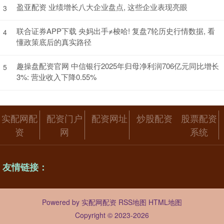
盈亚配资 业绩增长八大企业盘点, 这些企业表现亮眼
3
联合证券APP下载 央妈出手≠梭哈! 复盘7轮历史行情数据, 看
4
懂政策底后的真实路径
趣操盘配资官网 中信银行2025年归母净利润706亿元同比增长
5
3%: 营业收入下降0.55%
实配网配
配资门户
配资网址
炒股配资
股票配资
资
网
系统
友情链接：
Powered by
实配网配资
RSS地图
HTML地图
Copyright
© 2023-2026