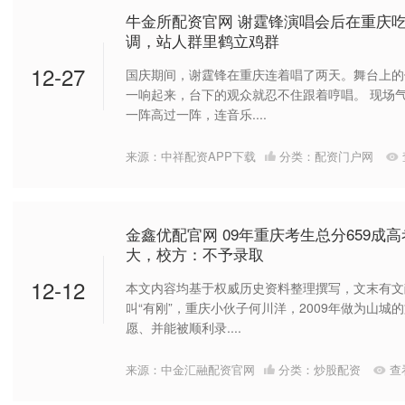
牛金所配资官网 谢霆锋演唱会后在重庆
调，站人群里鹤立鸡群
12-27
国庆期间，谢霆锋在重庆连着唱了两天。舞台上的
一响起来，台下的观众就忍不住跟着哼唱。 现场
一阵高过一阵，连音乐....
来源：中祥配资APP下载
分类：
配资门户网
金鑫优配官网 09年重庆考生总分659成
大，校方：不予录取
12-12
本文内容均基于权威历史资料整理撰写，文末有文
叫“有刚”，重庆小伙子何川洋，2009年做为山城
愿、并能被顺利录....
来源：中金汇融配资官网
分类：
炒股配资
查