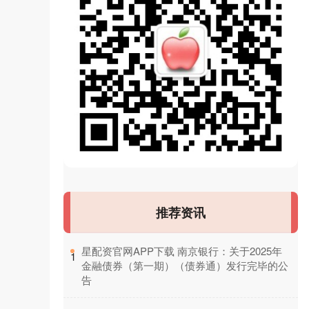
推荐资讯
​星配资官网APP下载 南京银行：关于2025年
1
金融债券（第一期）（债券通）发行完毕的公
告