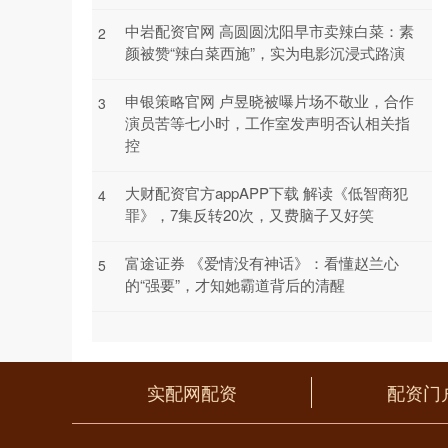
中岩配资官网 高圆圆沈阳早市卖辣白菜：素
2
颜被赞“辣白菜西施”，实为电影沉浸式路演
申银策略官网 卢昱晓被曝片场不敬业，合作
3
演员苦等七小时，工作室发声明否认相关指
控
大财配资官方appAPP下载 解读《低智商犯
4
罪》，7集反转20次，又费脑子又好笑
富途证券 《爱情没有神话》：看懂赵兰心
5
的“强要”，才知她霸道背后的清醒
实配网配资
配资门