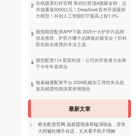
​在线股票杠杆官网 寒武纪登顶A股吸金榜，总
2
市值重返6000亿元！DeepSeek宣布开源最新
大模型！科创人工智能ETF最高上探1.3%
​股指期货配资APP下载 2025十大护肝片品牌
3
排名推荐，护肝片哪个品牌最好最安全？肝科
医生联合推荐的专业之选
​期货配资114 星宸科技：公司的开发者大会将
4
于今年年底举办
​银泰融通配资平台 2026机械加工弹性夹头批
5
发高精度性能深度评测报告
最新文章
桥水配资官网 温碧霞现身草蜢演唱会，穿衣
1
大胆被吐槽不合适，丈夫看手机不理她