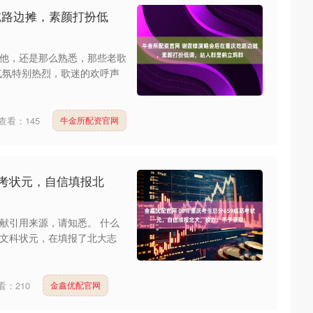
吃路边摊，素颜打扮低
他，还是那么熟悉，那些老歌
气氛特别热烈，歌迷的欢呼声
查看：
145
牛金所配资官网
高考状元，自信填报北
献引用来源，请知悉。 什么
的文科状元，在填报了北大志
看：
210
金鑫优配官网