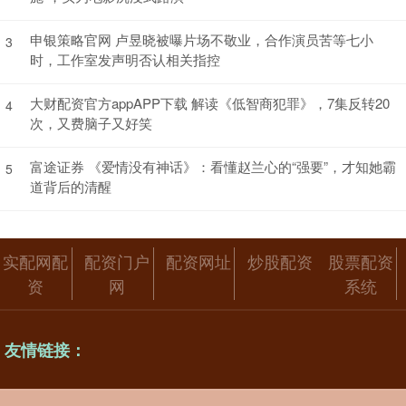
申银策略官网 卢昱晓被曝片场不敬业，合作演员苦等七小
3
时，工作室发声明否认相关指控
大财配资官方appAPP下载 解读《低智商犯罪》，7集反转20
4
次，又费脑子又好笑
富途证券 《爱情没有神话》：看懂赵兰心的“强要”，才知她霸
5
道背后的清醒
实配网配
配资门户
配资网址
炒股配资
股票配资
资
网
系统
友情链接：