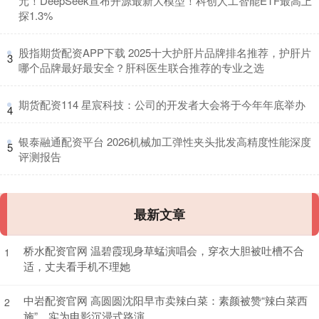
元！DeepSeek宣布开源最新大模型！科创人工智能ETF最高上
探1.3%
​股指期货配资APP下载 2025十大护肝片品牌排名推荐，护肝片
3
哪个品牌最好最安全？肝科医生联合推荐的专业之选
​期货配资114 星宸科技：公司的开发者大会将于今年年底举办
4
​银泰融通配资平台 2026机械加工弹性夹头批发高精度性能深度
5
评测报告
最新文章
桥水配资官网 温碧霞现身草蜢演唱会，穿衣大胆被吐槽不合
1
适，丈夫看手机不理她
中岩配资官网 高圆圆沈阳早市卖辣白菜：素颜被赞“辣白菜西
2
施”，实为电影沉浸式路演