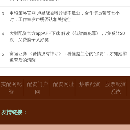
申银策略官网 卢昱晓被曝片场不敬业，合作演员苦等七小
3
时，工作室发声明否认相关指控
大财配资官方appAPP下载 解读《低智商犯罪》，7集反转20
4
次，又费脑子又好笑
富途证券 《爱情没有神话》：看懂赵兰心的“强要”，才知她霸
5
道背后的清醒
实配网配
配资门户
配资网址
炒股配资
股票配资
资
网
系统
友情链接：