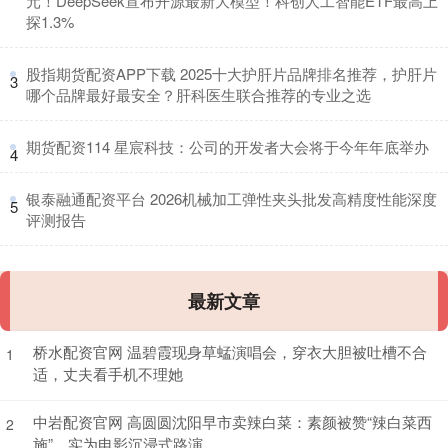
元！DeepSeek宣布开源最新大模型！科创人工智能ETF最高上
探1.3%
​股指期货配资APP下载 2025十大护肝片品牌排名推荐，护肝片
3
哪个品牌最好最安全？肝科医生联合推荐的专业之选
​期货配资114 星宸科技：公司的开发者大会将于今年年底举办
4
​银泰融通配资平台 2026机械加工弹性夹头批发高精度性能深度
5
评测报告
最新文章
桥水配资官网 温碧霞现身草蜢演唱会，穿衣大胆被吐槽不合
1
适，丈夫看手机不理她
中岩配资官网 高圆圆沈阳早市卖辣白菜：素颜被赞“辣白菜西
2
施”，实为电影沉浸式路演