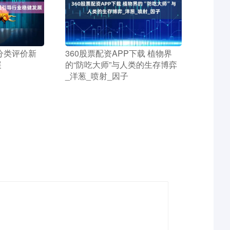
司分类评价新
​360股票配资APP下载 植物界
展
的“防吃大师”与人类的生存博弈
_洋葱_喷射_因子