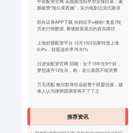
中岩配资官网 高圆圆沈阳早市卖辣白菜：素
颜被赞“辣白菜西施”，实为电影沉浸式路演
联合证券APP下载 央妈出手≠梭哈! 复盘7轮
历史行情数据, 看懂政策底后的真实路径
上海炒股配资平台 12月10日珀莱转债上涨
0.4%，转股溢价率76.91%
日进金配资官网 回顾：女子15年生9个娃，
梦想凑齐12生肖，称：老公基因不能浪费
万无优配 鲍尔默身价远超整个联盟估值，媒
体人认为律师团调查将不了了之
推荐资讯