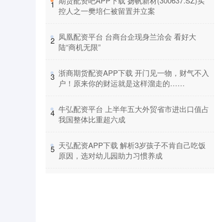
​期货配资吧APP下载 扬帆新材(300637.SZ)实
1
控人之一樊培仁被留置并立案
​凤凰配资平台 台商台企现身兰洽会 看好大
2
陆“商机无限”
​浙商期货配资APP下载 开门见一物，财气不入
3
户！原来你的财运就是这样溜走的……
​牛弘配资平台 上半年五大外贸省市进出口值占
4
我国整体比重超六成
​天弘配资APP下载 解析3岁孩子不肯自己吃饭
5
原因，选对幼儿园助力习惯养成