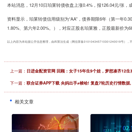
本站消息，12月10日珀莱转债收盘上涨0.4%，报126.04元/张，成
资料显示，珀莱转债信用级别为“AA”，债券期限6年（第一年0.30%
1.80%、第六年2.00%。），对应正股名珀莱雅，正股最新价为68.
以上内容为本站据公开信息整理，由AI算法生成（网信算备310104345710301240019号）
上一篇：
日进金配资官网 回顾：女子15年生9个娃，梦想凑齐12
下一篇：
联合证券APP下载 央妈出手≠梭哈! 复盘7轮历史行情数据
相关文章