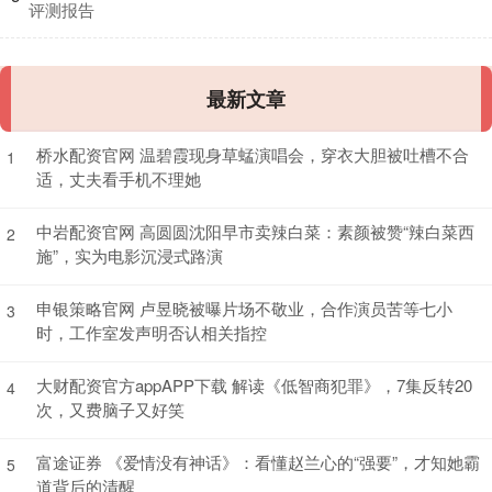
评测报告
最新文章
桥水配资官网 温碧霞现身草蜢演唱会，穿衣大胆被吐槽不合
1
适，丈夫看手机不理她
中岩配资官网 高圆圆沈阳早市卖辣白菜：素颜被赞“辣白菜西
2
施”，实为电影沉浸式路演
申银策略官网 卢昱晓被曝片场不敬业，合作演员苦等七小
3
时，工作室发声明否认相关指控
大财配资官方appAPP下载 解读《低智商犯罪》，7集反转20
4
次，又费脑子又好笑
富途证券 《爱情没有神话》：看懂赵兰心的“强要”，才知她霸
5
道背后的清醒