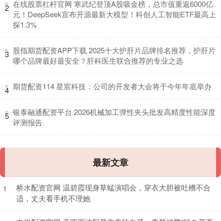
​在线股票杠杆官网 寒武纪登顶A股吸金榜，总市值重返6000亿
2
元！DeepSeek宣布开源最新大模型！科创人工智能ETF最高上
探1.3%
​股指期货配资APP下载 2025十大护肝片品牌排名推荐，护肝片
3
哪个品牌最好最安全？肝科医生联合推荐的专业之选
​期货配资114 星宸科技：公司的开发者大会将于今年年底举办
4
​银泰融通配资平台 2026机械加工弹性夹头批发高精度性能深度
5
评测报告
最新文章
桥水配资官网 温碧霞现身草蜢演唱会，穿衣大胆被吐槽不合
1
适，丈夫看手机不理她