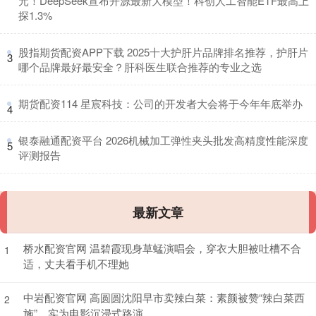
元！DeepSeek宣布开源最新大模型！科创人工智能ETF最高上
探1.3%
​股指期货配资APP下载 2025十大护肝片品牌排名推荐，护肝片
3
哪个品牌最好最安全？肝科医生联合推荐的专业之选
​期货配资114 星宸科技：公司的开发者大会将于今年年底举办
4
​银泰融通配资平台 2026机械加工弹性夹头批发高精度性能深度
5
评测报告
最新文章
桥水配资官网 温碧霞现身草蜢演唱会，穿衣大胆被吐槽不合
1
适，丈夫看手机不理她
中岩配资官网 高圆圆沈阳早市卖辣白菜：素颜被赞“辣白菜西
2
施”，实为电影沉浸式路演