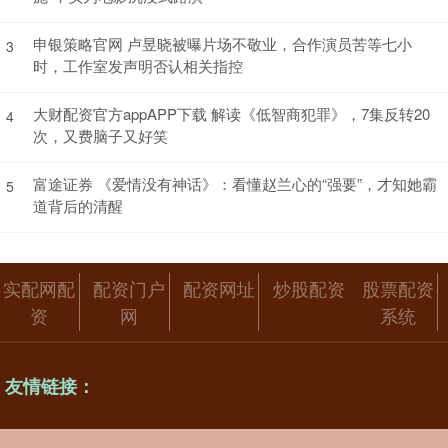
申银策略官网 卢昱晓被曝片场不敬业，合作演员苦等七小
3
时，工作室发声明否认相关指控
大财配资官方appAPP下载 解读《低智商犯罪》，7集反转20
4
次，又费脑子又好笑
富途证券 《爱情没有神话》：看懂赵兰心的“强要”，才知她霸
5
道背后的清醒
实配网配
配资门户
配资网址
炒股配资
股票配资
资
网
系统
友情链接：