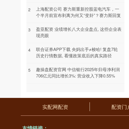
上海配资公司 赛力斯重新控股蓝电汽车，一
2
个半月前宣布剥离为何又“变卦”？赛力斯回复
盈亚配资 业绩增长八大企业盘点, 这些企业表
3
现亮眼
联合证券APP下载 央妈出手≠梭哈! 复盘7轮
4
历史行情数据, 看懂政策底后的真实路径
趣操盘配资官网 中信银行2025年归母净利润
5
706亿元同比增长3%: 营业收入下降0.55%
实配网配资
配资门
友情链接：