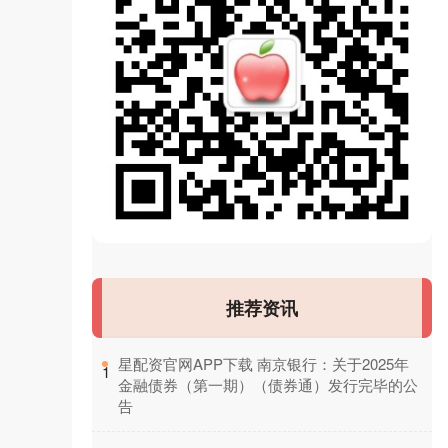
推荐资讯
​星配资官网APP下载 南京银行：关于2025年
1
金融债券（第一期）（债券通）发行完毕的公
告