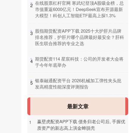
​在线股票杠杆官网 寒武纪登顶A股吸金榜，总
2
市值重返6000亿元！DeepSeek宣布开源最新
大模型！科创人工智能ETF最高上探1.3%
​股指期货配资APP下载 2025十大护肝片品牌
3
排名推荐，护肝片哪个品牌最好最安全？肝科
医生联合推荐的专业之选
​期货配资114 星宸科技：公司的开发者大会将
4
于今年年底举办
​银泰融通配资平台 2026机械加工弹性夹头批
5
发高精度性能深度评测报告
最新文章
赢壁虎配资APP下载 债务归老公司后, 手握优
1
质资产的新志高上演金蝉脱壳