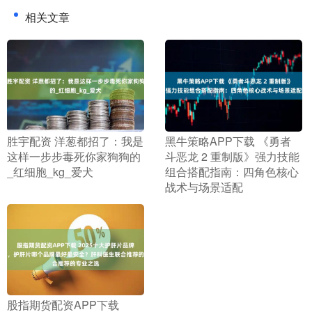
相关文章
​胜宇配资 洋葱都招了：我是
​黑牛策略APP下载 《勇者
这样一步步毒死你家狗狗的
斗恶龙 2 重制版》强力技能
_红细胞_kg_爱犬
组合搭配指南：四角色核心
战术与场景适配
​股指期货配资APP下载