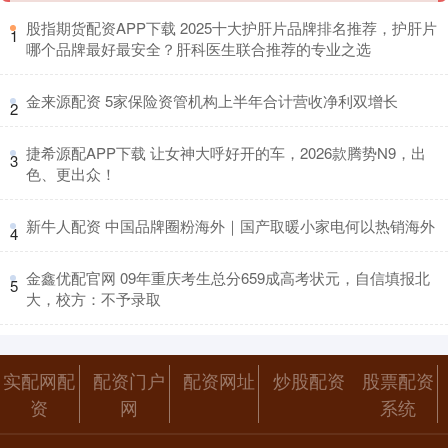
​股指期货配资APP下载 2025十大护肝片品牌排名推荐，护肝片
1
哪个品牌最好最安全？肝科医生联合推荐的专业之选
​金来源配资 5家保险资管机构上半年合计营收净利双增长
2
​捷希源配APP下载 让女神大呼好开的车，2026款腾势N9，出
3
色、更出众！
​新牛人配资 中国品牌圈粉海外｜国产取暖小家电何以热销海外
4
​金鑫优配官网 09年重庆考生总分659成高考状元，自信填报北
5
大，校方：不予录取
实配网配
配资门户
配资网址
炒股配资
股票配资
资
网
系统