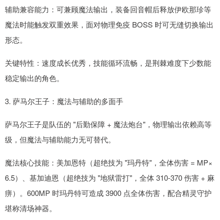
辅助兼容能力：可兼顾魔法输出，装备回音帽后释放伊欧那珍等
魔法时能触发双重效果，面对物理免疫 BOSS 时可无缝切换输出
形态。
关键特性：速度成长优秀，技能循环流畅，是荆棘难度下少数能
稳定输出的角色。
3. 萨马尔王子：魔法与辅助的多面手
萨马尔王子是队伍的 "后勤保障 + 魔法炮台"，物理输出依赖高等
级，但魔法与辅助能力无可替代。
魔法核心技能：美加恩特（超绝技为 "玛丹特"，全体伤害 = MP×
6.5）、基加迪恩（超绝技为 "地狱雷打"，全体 310-370 伤害 + 麻
痹）。600MP 时玛丹特可造成 3900 点全体伤害，配合精灵守护
堪称清场神器。