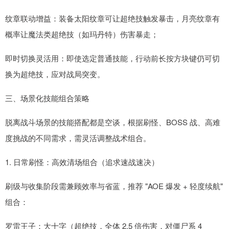
纹章联动增益：装备太阳纹章可让超绝技触发暴击，月亮纹章有
概率让魔法类超绝技（如玛丹特）伤害暴走；
即时切换灵活用：即使选定普通技能，行动前长按方块键仍可切
换为超绝技，应对战局突变。
三、场景化技能组合策略
脱离战斗场景的技能搭配都是空谈，根据刷怪、BOSS 战、高难
度挑战的不同需求，需灵活调整战术组合。
1. 日常刷怪：高效清场组合（追求速战速决）
刷级与收集阶段需兼顾效率与省蓝，推荐 "AOE 爆发 + 轻度续航"
组合：
罗雷王子：大十字（超绝技，全体 2.5 倍伤害，对僵尸系 4