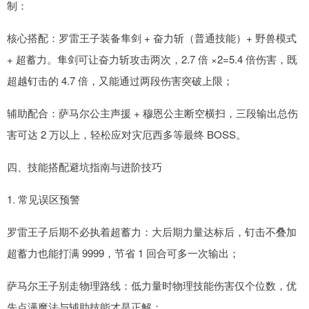
制：
核心搭配：罗雷王子装备隼剑 + 奋力斩（普通技能）+ 野兽模式
+ 超蓄力。隼剑可让奋力斩攻击两次，2.7 倍 ×2=5.4 倍伤害，既
超越钉击的 4.7 倍，又能通过两段伤害突破上限；
辅助配合：萨马尔公主声援 + 穆恩公主断空横扫，三段输出总伤
害可达 2 万以上，轻松应对灾厄西多等最终 BOSS。
四、技能搭配避坑指南与进阶技巧
1. 常见误区预警
罗雷王子后期不必执着超蓄力：大后期力量达标后，钉击不叠加
超蓄力也能打满 9999，节省 1 回合可多一次输出；
萨马尔王子别走物理路线：低力量时物理技能伤害仅个位数，优
先点满魔法与辅助技能才是正解；