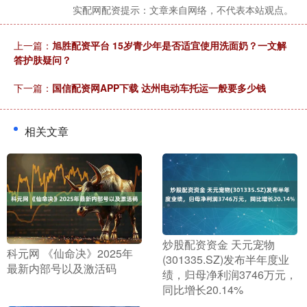
实配网配资提示：文章来自网络，不代表本站观点。
上一篇：
旭胜配资平台 15岁青少年是否适宜使用洗面奶？一文解
答护肤疑问？
下一篇：
国信配资网APP下载 达州电动车托运一般要多少钱
相关文章
​炒股配资资金 天元宠物
​科元网 《仙命决》2025年
(301335.SZ)发布半年度业
最新内部号以及激活码
绩，归母净利润3746万元，
同比增长20.14%