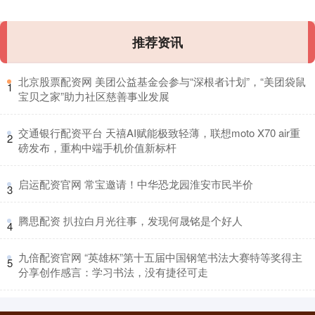
推荐资讯
​北京股票配资网 美团公益基金会参与“深根者计划”，“美团袋鼠
1
宝贝之家”助力社区慈善事业发展
​交通银行配资平台 天禧AI赋能极致轻薄，联想moto X70 air重
2
磅发布，重构中端手机价值新标杆
​启运配资官网 常宝邀请！中华恐龙园淮安市民半价
3
​腾思配资 扒拉白月光往事，发现何晟铭是个好人
4
​九倍配资官网 “英雄杯”第十五届中国钢笔书法大赛特等奖得主
5
分享创作感言：学习书法，没有捷径可走