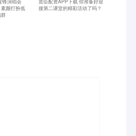
谢霆锋演唱会
​普臣配资APP下载 你准备好迎
，素颜打扮低
接第二课堂的精彩活动了吗？
鸡群