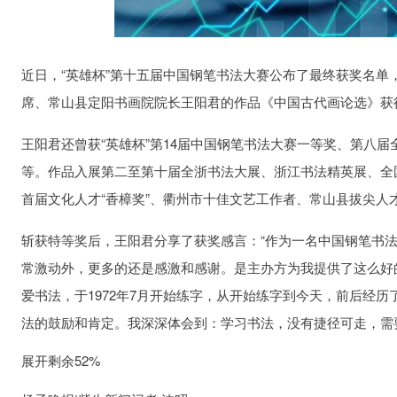
近日，“英雄杯”第十五届中国钢笔书法大赛公布了最终获奖名
席、常山县定阳书画院院长王阳君的作品《中国古代画论选》获
王阳君还曾获“英雄杯”第14届中国钢笔书法大赛一等奖、第八
等。作品入展第二至第十届全浙书法大展、浙江书法精英展、全
首届文化人才“香樟奖”、衢州市十佳文艺工作者、常山县拔尖人
斩获特等奖后，王阳君分享了获奖感言：“作为一名中国钢笔书
常激动外，更多的还是感激和感谢。是主办方为我提供了这么好
爱书法，于1972年7月开始练字，从开始练字到今天，前后经历
法的鼓励和肯定。我深深体会到：学习书法，没有捷径可走，需
展开剩余52%