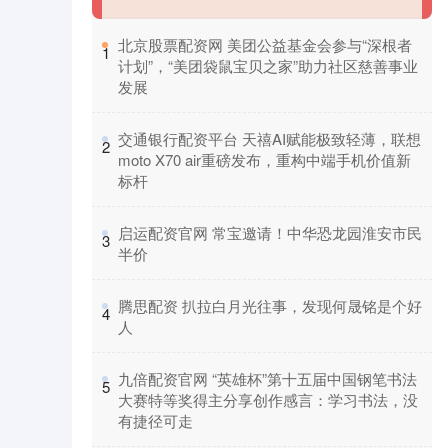
​北京股票配资网 美团公益基金会参与“深根者
1
计划”，“美团袋鼠宝贝之家”助力社区慈善事业
发展
​交通银行配资平台 天禧AI赋能极致轻薄，联想
2
moto X70 air重磅发布，重构中端手机价值新
标杆
​启运配资官网 常宝邀请！中华恐龙园淮安市民
3
半价
​腾思配资 扒拉白月光往事，发现何晟铭是个好
4
人
​九倍配资官网 “英雄杯”第十五届中国钢笔书法
5
大赛特等奖得主分享创作感言：学习书法，没
有捷径可走