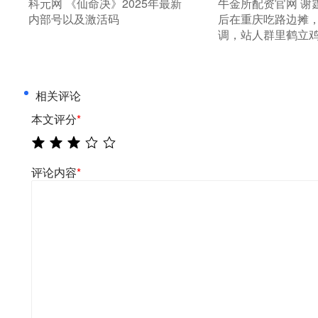
​科元网 《仙命决》2025年最新
​牛金所配资官网 
内部号以及激活码
后在重庆吃路边摊
调，站人群里鹤立
相关评论
本文评分
*
评论内容
*