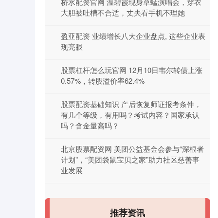
桥水配资官网 温碧霞现身草蜢演唱会，穿衣
大胆被吐槽不合适，丈夫看手机不理她
盈亚配资 业绩增长八大企业盘点, 这些企业表
现亮眼
股票杠杆怎么玩官网 12月10日韦尔转债上涨
0.57%，转股溢价率62.4%
股票配资基础知识 产后恢复师证报考条件，
有几个等级，有用吗？考试内容？国家承认
吗？含金量高吗？
北京股票配资网 美团公益基金会参与“深根者
计划”，“美团袋鼠宝贝之家”助力社区慈善事
业发展
推荐资讯